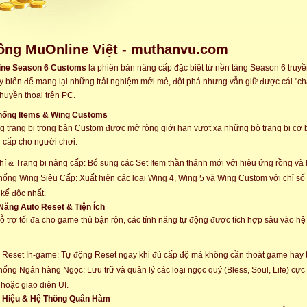
ồng MuOnline Việt - muthanvu.com
ine Season 6 Customs
là phiên bản nâng cấp đặc biệt từ nền tảng Season 6 truy
y biến để mang lại những trải nghiệm mới mẻ, đột phá nhưng vẫn giữ được cái "ch
huyền thoại trên PC.
Thống Items & Wing Customs
g trang bị trong bản Custom được mở rộng giới hạn vượt xa những bộ trang bị cơ b
 cấp cho người chơi.
hí & Trang bị nâng cấp: Bổ sung các Set Item thần thánh mới với hiệu ứng rồng và
hống Wing Siêu Cấp: Xuất hiện các loại Wing 4, Wing 5 và Wing Custom với chỉ s
t kế độc nhất.
 Năng Auto Reset & Tiện Ích
 trợ tối đa cho game thủ bận rộn, các tính năng tự động được tích hợp sâu vào hệ 
 Reset In-game: Tự động Reset ngay khi đủ cấp độ mà không cần thoát game hay th
hống Ngân hàng Ngọc: Lưu trữ và quản lý các loại ngọc quý (Bless, Soul, Life) cực 
 hoặc giao diện UI.
h Hiệu & Hệ Thống Quân Hàm