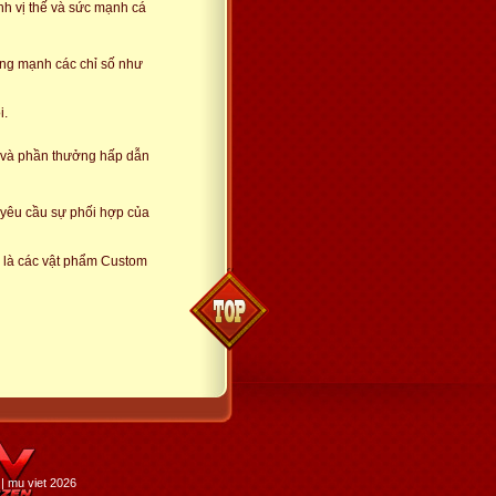
nh vị thế và sức mạnh cá
tăng mạnh các chỉ số như
i.
o và phần thưởng hấp dẫn
, yêu cầu sự phối hợp của
 là các vật phẩm Custom
| mu viet 2026