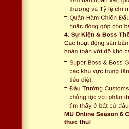
trên đầu nhân vật, gi
thương và Tỷ lệ chí 
Quân Hàm Chiến Đấu:
hoặc đóng góp cho ba
4. Sự Kiện & Boss Thế
Các hoạt động săn bắn 
hoàn toàn với độ khó 
Super Boss & Boss Gui
các khu vực trung tâ
tiêu diệt.
Đấu Trường Customs: 
chủng tộc với phần t
tìm thấy ở bất cứ đâu
MU Online Season 6 C
thực thụ!