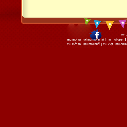
© C
mu moi ra | tai mu moi nhat | mu moi open
mu mới ra | mu mới nhất | mu việt | mu onli